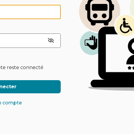
te reste connecté
necter
n compte