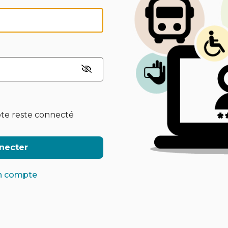
te reste connecté
necter
n compte